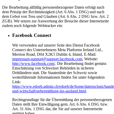
Die Bearbeitung allfällig personenbezogener Daten erfolgt nach
dem Prinzip der Rechtmässigkeit (Art. 6 Abs. 1 DSG) und nach
dem Gebot von Treu und Glauben (Art. 6 Abs. 2 DSG bzw. Art. 2
ZGB). Wir setzen zur Auswertung der Besuche dieser Internetseite
zudem noch folgende Webtracker ein:
Facebook Connect
Wir verwenden auf unserer Seite den Dienst Facebook
Connect des Unternehmens Meta Platforms Ireland Ltd.,
Merrion Road, D04 X2K5 Dublin 4, Irland, E-Mail:
impressum-support@support.facebook.com
, Website:
http://www.facebook.com/
. Die Bearbeitung findet gemäss
Einschätzung von Schweizer Behörden in sicheren
Drittländern statt. Die Staatenliste der Schweiz sowie
weiterführende Informationen finden Sie unter folgendem
Link:
https://www.edoeb.admin.ch/edoeb/de/home/datenschutz/hande
und-wirtschaft/uebermittlung-ins-ausland.html
.
Rechtsgrundlage für die Übermittlung der personenbezogenen
Daten stellt Ihre Einwilligung gem. Art. 6 Abs. 6 DSG bzw.
Art. 31 Abs. 1 DSG dar, die Sie auf unserer Internetseite
getätigt haben.