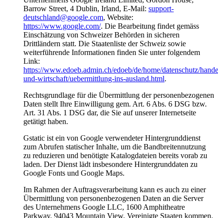
Barrow Street, 4 Dublin, Irland, E-Mail:
support-
deutschland@google.com
, Website:
https://www.google.com/
. Die Bearbeitung findet gemäss
Einschätzung von Schweizer Behörden in sicheren
Drittländern statt. Die Staatenliste der Schweiz sowie
weiterführende Informationen finden Sie unter folgendem
Link:
https://www.edoeb.admin.ch/edoeb/de/home/datenschutz/hande
und-wirtschaft/uebermittlung-ins-ausland.html
.
Rechtsgrundlage für die Übermittlung der personenbezogenen
Daten stellt Ihre Einwilligung gem. Art. 6 Abs. 6 DSG bzw.
Art. 31 Abs. 1 DSG dar, die Sie auf unserer Internetseite
getätigt haben.
Gstatic ist ein von Google verwendeter Hintergrunddienst
zum Abrufen statischer Inhalte, um die Bandbreitennutzung
zu reduzieren und benötigte Katalogdateien bereits vorab zu
laden. Der Dienst lädt insbesondere Hintergrunddaten zu
Google Fonts und Google Maps.
Im Rahmen der Auftragsverarbeitung kann es auch zu einer
Übermittlung von personenbezogenen Daten an die Server
des Unternehmens Google LLC, 1600 Amphitheatre
Parkway, 94043 Mountain View, Vereinigte Staaten kommen.